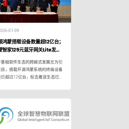
026-01-09
源鸿蒙搭载设备数量超12亿台；
蒙智家129元蓝牙网关Lite发
；广汽集团与华为终端签署全面
产基础软件生态的跨越式发展尤为引
作协议
注目，搭载开源鸿蒙系统的终端设备
量已超过12亿台，标志着该生态已迈
规模化发展的新阶段。