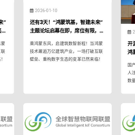
2026-01-10
来”
还有3天！“鸿蒙筑基，智建未来”
名，
主题论坛启幕在即，席位有限，扫
2
码报名
开
鸿蒙
乘鸿蒙东风，启建筑数智新程！当鸿蒙
鸿
互联
技术邂逅万亿建筑产业，一场打破互联
临！
壁垒、重构数字生态的变革已然来临！
布
国
合
人
数
入