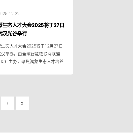
025-12-22
蒙生态人才大会2025将于27日
武汉光谷举行
生态人才大会2025将于12月27日
武汉举办，由全球智慧物联网联盟
GIIC）主办，聚焦鸿蒙生态人才培养
产业创新。大会汇聚政校企资源，设
论坛及五大平行会议，发布重磅成果
启动合作项目，诚邀贵单位转发支
，共促鸿蒙生态高质量发展！
›
»