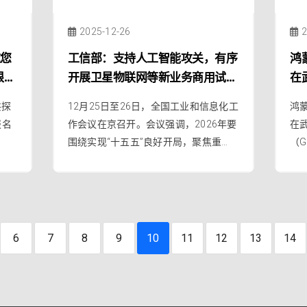
2025-12-26
2
邀您
工信部：支持人工智能攻关，有序
鸿
限，
开展卫星物联网等新业务商用试
在
验；HarmonyOS终端数突破
共探
12月25日至26日，全国工业和信息化工
鸿蒙
3200万；鸿蒙生态人才大会明天
报名
作会议在京召开。会议强调，2026年要
在
启幕
围绕实现“十五五”良好开局，聚焦重
（
点、抓住关键，突出抓好十个方面重点
与
工作，包括支持人工智能攻关。有序开
主
展卫星物联网等新业务商用试验等。
并
持
6
7
8
9
10
11
12
13
14