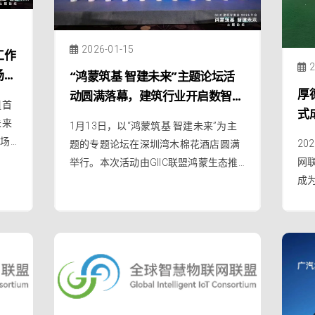
2026-01-15
工作
2
场景
“鸿蒙筑基 智建未来”主题论坛活
厚
动圆满落幕，建筑行业开启数智新
组首
式
华
征程！
未来
1月13日，以“鸿蒙筑基 智建未来”为主
长
市场
20
题的专题论坛在深圳湾木棉花酒店圆满
网
举行。本次活动由GIIC联盟鸿蒙生态推
成
委会（建筑专委会）主办，中国建筑科
智
学研究院有限公司、华为技术有限公
通
司、鸿蒙生态（深圳）创新中心共同协
办。