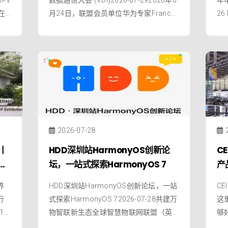
在
月24日，联盟会员单位华为专家Frances
2
6规
c Fons与远峰专家夏殷超共同出席了“20
国
信
26 国际汽车数据通信大会”（Internation
电
阿
al VDI Conference "Automotive Data Co
终
新
mmun
电
接
2026-07-28
丨
HDD深圳站HarmonyOS创新论
C
理
坛，一站式探索HarmonyOS 7
产
界
HDD深圳站HarmonyOS创新论坛，一站
C
行
式探索HarmonyOS 72026-07-28共建万
这
1
物智联新生态全球智慧物联网联盟（英
够
）
文名称为Global Intelligent Internet of Th
渠