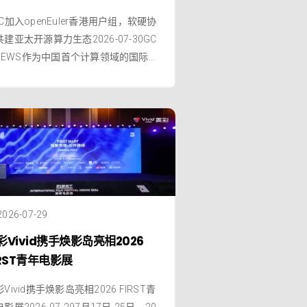
C加入openEuler香港用户组，软硬协
建亚太开源算力生态2026-07-30GC
 NEWS作为中国首个计算领域的国际性
业与标准组织，全球计算联盟（GC
）在成立短短两年中加速推进国际化布
，相继与多家欧亚伙伴建立了立体化
作关系。继东南亚Joint Hub成立后，
CC近日又迈出关键一步——加入open
2026-07-29
彩Vivid携手焕影岛亮相2026
IRST青年电影展
Vivid携手焕影岛亮相2026 FIRST青
影展2026-07-297月17日-25日，20