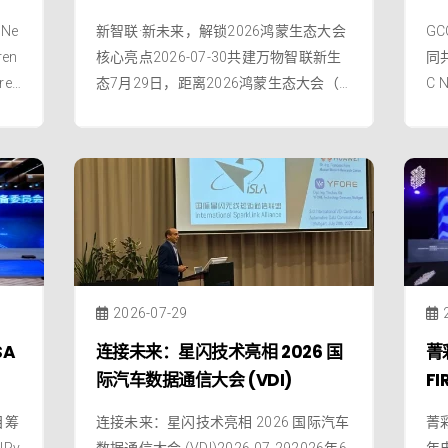
ce
 Ne
新智联·新未来，解锁2026鸿蒙生态大会
GC
ren
核心亮点2026-07-30共建万物智联新生
同共
ren
态7月29日，距离2026鸿蒙生态大会（H
C
a j
EC·2026）开幕正式进入倒计时30天。本
产
届大会由全球智慧物联网联盟（GIIC）主
C
办、鸿蒙生态服务（深圳）有限公司承
局
办，将于2026年8月29日至30日在深圳
合
会展中心（福田）隆重举办。作为鸿蒙
G
2026-07-29
SA
连接未来：星闪技术亮相 2026 国
菁
际汽车数据通信大会 (VDI)
F
目筹
连接未来：星闪技术亮相 2026 国际汽车
菁彩
Pv
数据通信大会 (VDI)2026-07-292026年6
年电