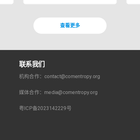
副
ings Consortium，缩写为GIIC）于2024
准
业
年6月正式成立，GIIC是由物联网和鸿蒙
多
、
生态伙伴共同发起
现
查看更多
验
现
+
联系我们
机构合作：contact@comentropy.org
媒体合作：media@comentropy.org
粤ICP备2023142229号