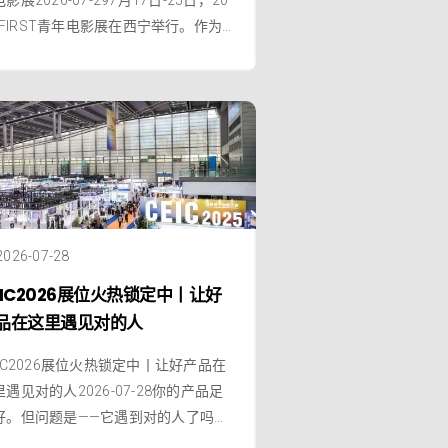
6 FIRST青年电影展在西宁举行。作为
内持续关注青年电影创作、推动青年
影人交流与成长的重要平台，FIRST始
将镜头对准年轻创作者，也不断探索
影创作、产业与观众之间更多元的连
方式。今年，菁彩Vivid携手焕
2026-07-28
EIC2026展位火热锁定中丨让好
品在这里遇见对的人
EIC2026展位火热锁定中丨让好产品在
里遇见对的人2026-07-28你的产品足
好。但问题是——它遇到对的人了吗？
道在找好产品，资本在找好技术，标