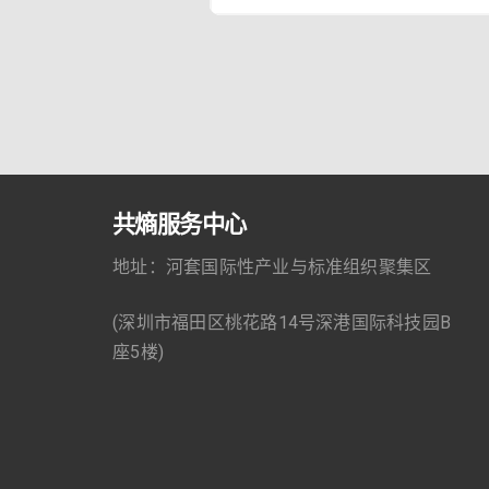
理事长姜文波带队，秘书长张文刚、
秘书长焦洋一行和马栏山视频文创产
园开展调研交流。先后走访芒果创展
芒果TV重点实验室、马栏山音视频实
室，并召开专题座谈会，围绕展会运
共熵服务中心
地址：河套国际性产业与标准组织聚集区
(深圳市福田区桃花路14号深港国际科技园B
座5楼)