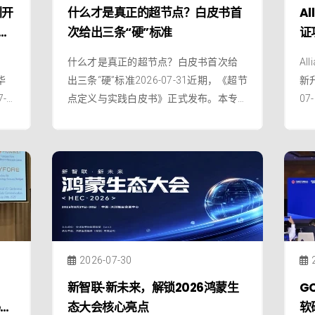
圳开
什么才是真正的超节点？白皮书首
Al
万
次给出三条“硬”标准
证
工
业
；
什么才是真正的超节点？白皮书首次给
Al
华
出三条“硬”标准2026-07-31近期，《超节
新
-3
点定义与实践白皮书》正式发布。本专
0
联盟
栏将从需求驱动、核心定义、系统工
认证
·
程、应用场景、实践验证到未来竞争，
版
亮
逐层拆解超节点的关键命题，系统呈现
本
0
超节点的底层逻辑与产业路径。欢迎持
组
。
续关注！前文回顾：在上一篇《为什么
证
现在需要超节点》中，我们从需求侧拆
解
2026-07-30
新智联·新未来，解锁2026鸿蒙生
G
e
态大会核心亮点
软