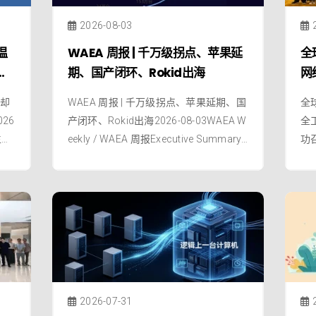
2026-08-03
温
WAEA 周报 | 千万级拐点、苹果延
全
期、国产闭环、Rokid出海
网
体
冷却
WAEA 周报 | 千万级拐点、苹果延期、国
全
026
产闭环、Rokid出海2026-08-03WAEA W
全
生态
eekly / WAEA 周报Executive Summary |
功召
步
导语AI眼镜行业同时出现了多个里程碑式
全
组
信号——全球出货量冲击两千万级别标志
全
026
着市场从萌芽期跨入规模化增长阶段；M
成
eta Q2财报首次打破淡季魔咒，AI眼镜
娜
池
2026-07-31