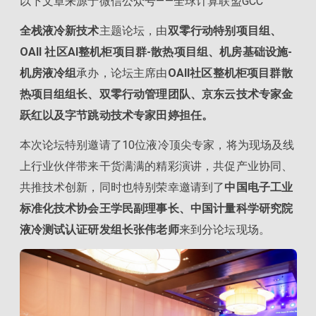
以下文章来源于微信公众号——全球计算联盟GCC
全栈液冷新技术
主题论坛，由
双零行动特别项目组、
OAII 社区AI整机柜项目群-散热项目组、机房基础设施-
机房液冷组
承办，论坛主席由
OAII社区整机柜项目群散
热项目组组长、双零行动管理团队、京东云技术专家金
跃红以及字节跳动技术专家田婷担任。
本次论坛特别邀请了10位液冷顶尖专家，将为现场及线
上行业伙伴带来干货满满的精彩演讲，共促产业协同、
共推技术创新，同时也特别荣幸邀请到了
中国电子工业
标准化技术协会王学民副理事长、中国计量科学研究院
液冷测试认证研发组长张伟老师
来到分论坛现场。