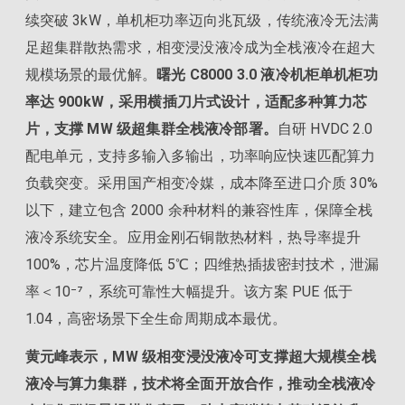
续突破 3kW，单机柜功率迈向兆瓦级，传统液冷无法满
足超集群散热需求，相变浸没液冷成为全栈液冷在超大
规模场景的最优解。
曙光 C8000 3.0 液冷机柜单机柜功
率达 900kW，采用横插刀片式设计，适配多种算力芯
片，支撑 MW 级超集群全栈液冷部署。
自研 HVDC 2.0
配电单元，支持多输入多输出，功率响应快速匹配算力
负载突变。采用国产相变冷媒，成本降至进口介质 30%
以下，建立包含 2000 余种材料的兼容性库，保障全栈
液冷系统安全。应用金刚石铜散热材料，热导率提升
100%，芯片温度降低 5℃；四维热插拔密封技术，泄漏
率＜10⁻⁷，系统可靠性大幅提升。该方案 PUE 低于
1.04，高密场景下全生命周期成本最优。
黄元峰表示，MW 级相变浸没液冷可支撑超大规模全栈
液冷与算力集群，技术将全面开放合作，推动全栈液冷